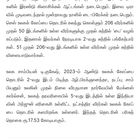
களில் இரண்டு கிளாசிக்கல் ஆட்​டங்​கள் நடை​பெறும். இவை டிரா​
வில் முடிவடைந்​தால் மூன்​றாவது நாளில் டை-பிரேக்​கர் நடை​பெறும்.
செஸ் உலகக் கோப்பை தொடரில் கலந்து கொள்ளும் 206 வீரர்​களில்
முதல் 50 இடங்​களில் உள்ள வீரர்​களுக்கு முதல் சுற்​றில் ‘பை’ வழங்​
கப்​படும். இதனால் இவர்​கள் நேரடி​யாக 2-வது சுற்​றில் பங்​கேற்​பார்​
கள். 51 முதல் 206-வது இடங்​களில் உள்ள வீரர்​கள் முதல் சுற்​றில்
விளை​யாடு​வார்​கள்.
உலக சாம்​பியன் டி.கு​கேஷ், 2023-ம் ஆண்டு உலகக் கோப்பை
தொடரில் 2-வது இடம் பிடித்த ஆர்​.பிரக்​ஞானந்​தா, நடப்பு சாம்​
பியனும் உலகின் முதல் நிலை வீரரு​மான நார்​வே​யின் மேக்​னஸ்
கார்ல்​சன், உலகத் தரவரிசை​யில் 5-வது இடத்​தில் உள்ள இந்​தி​யா​
வின் அர்​ஜுன் எரி​கைசி உள்​ளிட்ட நட்​சத்​திர வீரர்​கள்​ உலகக்​ கோப்​
பை தொடரில்​ களமிறங்​க உள்​ளனர்​. இந்​தத்​ தொடரின்​ பரிசுத்​
தொகை ரூ.17.53 கோடி​யாகும்​.