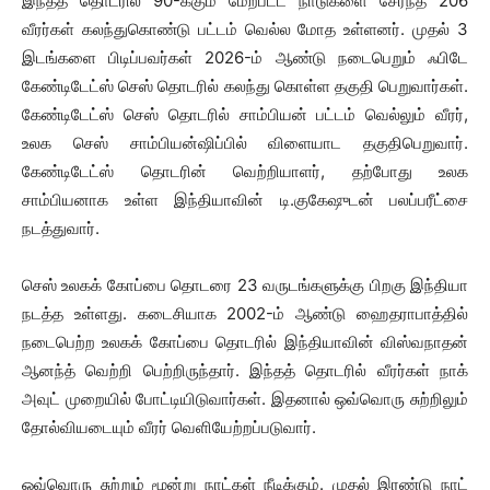
இந்தத் தொடரில் 90-க்கும் மேற்பட்ட நாடுகளை சேர்ந்த 206
வீரர்கள் கலந்துகொண்டு பட்டம் வெல்ல மோத உள்ளனர். முதல் 3
இடங்களை பிடிப்பவர்கள் 2026-ம் ஆண்டு நடைபெறும் ஃபிடே
கேண்டிடேட்ஸ் செஸ் தொடரில் கலந்து கொள்ள தகுதி பெறுவார்கள்.
கேண்டிடேட்ஸ் செஸ் தொடரில் சாம்பியன் பட்டம் வெல்லும் வீரர்,
உலக செஸ் சாம்பியன்ஷிப்பில் விளையாட தகுதிபெறுவார்.
கேண்டிடேட்ஸ் தொடரின் வெற்றியாளர், தற்போது உலக
சாம்பியனாக உள்ள இந்தியாவின் டி.குகேஷுடன் பலப்பரீட்சை
நடத்துவார்.
செஸ் உலகக் கோப்பை தொடரை 23 வருடங்​களுக்கு பிறகு இந்​தியா
நடத்த உள்​ளது. கடைசி​யாக 2002-ம் ஆண்டு ஹைத​ரா​பாத்​தில்
நடை​பெற்ற உலகக் கோப்பை தொடரில் இந்​தி​யா​வின் விஸ்​வ​நாதன்
ஆனந்த் வெற்றி பெற்​றிருந்​தார். இந்​தத் தொடரில் வீரர்​கள் நாக்
அவுட் முறை​யில் போட்​டி​யிடு​வார்​கள். இதனால் ஒவ்​வொரு சுற்​றி​லும்
தோல்​வியடை​யும் வீரர் வெளி​யேற்​றப்​படு​வார்.
ஒவ்​வொரு சுற்​றும் மூன்று நாட்​கள் நீடிக்​கும். முதல் இரண்டு நாட்​