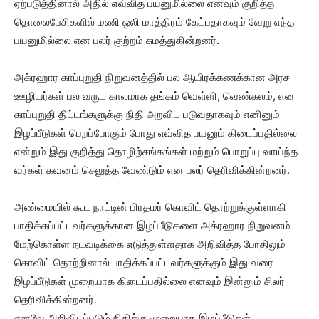
ஏற்படுத்தினால் அதில் எவ்வித பயனுமில்லை எனவும் குறித்த
தொலைபேசிகளில் மணி ஒலி மாத்திரம் கேட்பதாகவும் வேறு எந்த
பயனுமில்லை என பலர் குற்றம் சுமத்துகின்றனர்.
அக்ரஹார காப்புறுதி நிறுவனத்தில் பல ஆயிரக்கணக்கான அரச
ஊழியர்கள் பல வருட காலமாக தங்கம் வெள்ளி, வெண்கலம், என
காப்புறுதி திட்டங்களுக்கு நிதி அறவிட படுவதாகவும் எனினும்
இழப்பீடுகள் பெறப்போகும் போது எவ்வித பயனும் கிடைப்பதில்லை
என்றும் இது குறித்து தொழிற்சங்கங்கள் மற்றும் பொறுப்பு வாய்ந்த
வர்கள் கவனம் செலுத்த வேண்டும் என பலர் தெரிவிக்கின்றனர்.
அண்மையில் கூட நாட்டின் பிரதமர் கொவிட் தொற்றுக்குள்ளாகி
பாதிக்கப்பட்டவர்களுக்கான இழப்பீடுகளை அக்ரஹார நிறுவனம்
மேற்கொள்ள நடவடிக்கை எடுத்துள்ளதாக அறிவித்த போதிலும்
கொவிட் தொற்றினால் பாதிக்கப்பட்டவர்களுக்கும் இது வரை
இழப்பீடுகள் முறையாக கிடைப்பதில்லை எனவும் இன்னும் சிலர்
தெரிவிக்கின்றனர்.
எனவே அறிவிடப்படும் நிதிக்கு முறையாக இழப்பீடுகள்