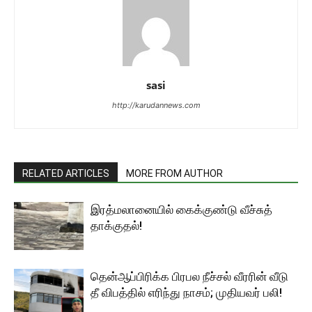
sasi
http://karudannews.com
RELATED ARTICLES
MORE FROM AUTHOR
இரத்மலானையில் கைக்குண்டு வீச்சுத்
தாக்குதல்!
தென்ஆப்பிரிக்க பிரபல நீச்சல் வீரரின் வீடு
தீ விபத்தில் எரிந்து நாசம்; முதியவர் பலி!