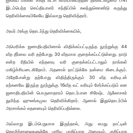
ஐக்கிய மக்கள் சக்தி கட்சி காரியாலயத்தில் திங்கட்கிழமை (14)
இடம்பெற்ற செய்தியாளர் சந்திப்பில் கலந்துகொண்டு கருத்து
தெரிவிக்கையிலேயே இவ்வாறு தெரிவித்தார்.
அவர் அங்கு தொடர்ந்து தெரிவிக்கையில்,
அமெரிக்க ஜனாதிபதியினால் விதிக்கப்பட்டிருந்த நூற்றுக்கு 44
வீத தீர்வை வரி தற்போது 30 வீதமாக குறைக்கப்பட்டுள்ளது. நாடு
என்ற ரீதியில் எந்தளவு வரி குறைக்கப்பட்டாலும் நாங்கள்
மகிழ்ச்சியடைகிறோம். அதனால் நாட்டுக்கே நன்மை கிடைக்கும்.
அதேபோன்று தற்போது விதித்திருக்கும் 30 வீத வரியுடன்
ஏற்கனவே இருந்த நூற்றுக்கு 16வீத வட் வரியும் சேர்க்கப்படும் என
ஜனாதிபதியின் பொருளாதாரம் தொடர்பான சிரேஷ்ட ஆலோசகர்
துமிந்த ஹுலங்கமுவ தெரிவிக்கிறார். ஆனால் இதுதொடர்பில்
அரசாங்கம் எதனையும் தெரிவிப்பதில்லை.
அவ்வாறு இடம்பெறுமாக இருந்தால், அது எமது நாட்டின்
தொழிற்சாலைகளுக்கே பாரிய பாதிப்பாக அமையும். குறிப்பாக