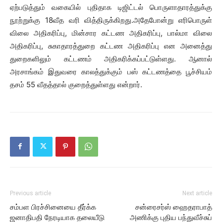
ஏற்படுத்தும் வகையில் புதிதாக டிஜிட்டல் பொருளாதாரத்துக்கு
நூற்றுக்கு 18வீத வரி வித்திருக்கிறது.அதேபோன்று எரிபொருள்
விலை அதிகரிப்பு, மின்சார கட்டண அதிகரிப்பு, பால்மா விலை
அதிகரிப்பு, சுகாதாரத்துறை கட்டண அதிகரிப்பு என அனைத்து
துறைகளிலும் கட்டணம் அதிகரிக்கப்பட்டுள்ளது. ஆனால்
அரசாங்கம் இதுவரை காலத்துக்கும் பஸ் கட்டணத்தை பூச்சியம்
தசம் 55 வீதத்தால் குறைத்துள்ளது என்றார்.
Previous article
Next article
சம்பள பிரச்சினையை தீர்க்க
சன்ரைசர்ஸ் ஹைதராபாத்
ஜனாதிபதி நேரடியாக தலையீடு
அணிக்கு புதிய பந்துவீச்சுப்