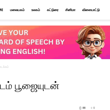
ME
மலையகம்
உலகம்
கட்டுரை
சினிமா
விளையாட்டு
ொடக்கம்
படம் பூஜையுடன்
88
0