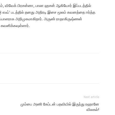
ரம், விவேக் பிரசன்னா, பாலா ஹசன் ஆகியோர் இப்படத்தில்
 ஜி எஃப்’ படத்தில் தனது அதிரடி இசை மூலம் கவனத்தை ஈர்த்த
ைப்பாளராக அறிமுகமாகிறார். அருண் ராதாகிருஷ்ணன்
ை கவனிக்கவுள்ளார்.
Next article
மும்பை அணி கேப்டன் பதவியில் இருந்து ரஹானே
விலகல்!