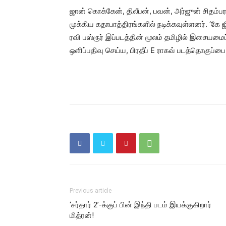
ஜான் கொக்கேன், திலீபன், பவன், அர்ஜுன் சிதம்ப
முக்கிய கதாபாத்திரங்களில் நடிக்கவுள்ளனர். ‘கே
ரவி பஸ்ரூர் இப்படத்தின் மூலம் தமிழில் இசையம
ஒளிப்பதிவு செய்ய, பிரதீப் E ராகவ் படத்தொகுப்ப
Previous article
‘சர்தார் 2’-க்குப் பின் இந்தி படம் இயக்குகிறார்
மித்ரன்!