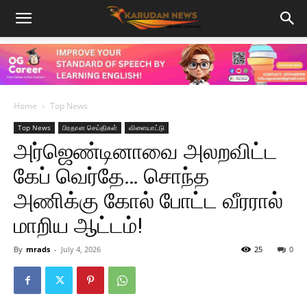
Home
Top News
Top News
பிரதான செய்திகள்
விளையாட்டு
அர்ஜெண்டினாவை அலறவிட்ட
கேப் வெர்தே… சொந்த
அணிக்கு கோல் போட்ட வீரரால்
மாறிய ஆட்டம்!
By
mrads
-
July 4, 2026
25
0