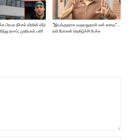
க பிரபல நீச்சல் வீரரின் வீடு
“இயக்குநராக வருவதுதான் என் கனவு”…
எரிந்து நாசம்; முதியவர் பலி!
ரவி மோகன் நெகிழ்ச்சி பேச்சு