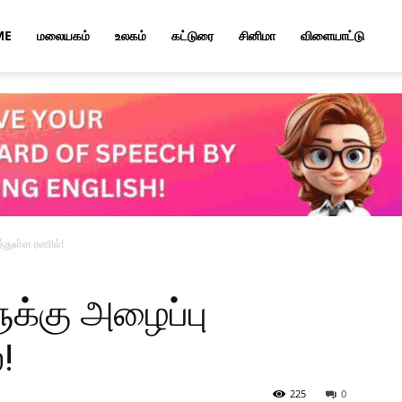
ME
மலையகம்
உலகம்
கட்டுரை
சினிமா
விளையாட்டு
்துள்ள ரணில்!
க்கு அழைப்பு
!
225
0