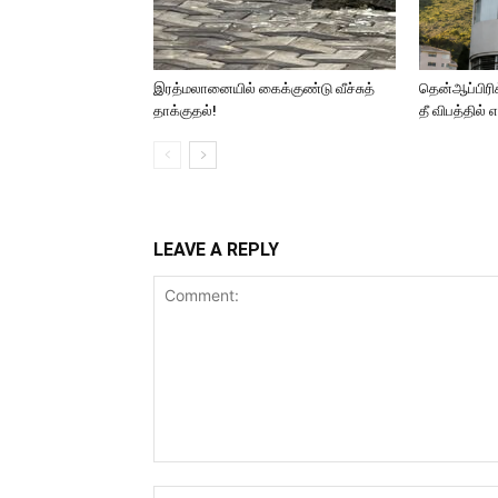
இரத்மலானையில் கைக்குண்டு வீச்சுத்
தென்ஆப்பிரிக்
தாக்குதல்!
தீ விபத்தில் 
LEAVE A REPLY