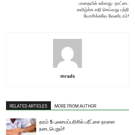
பாதையில் உள்ளது- நாட்டை
கவிழ்க்க சதி செய்வது பற்றி
யோசிக்கவே வேண்டாம்!
mrads
RELATED ARTICLES
MORE FROM AUTHOR
தரம் 5 புலமைப்பரிசில் பரீட்சை நாளை
நடைபெறும்!