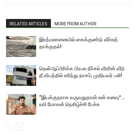
RELATED ARTICLES
MORE FROM AUTHOR
இரத்மலானையில் கைக்குண்டு வீச்சுத்
தாக்குதல்!
தென்ஆப்பிரிக்க பிரபல நீச்சல் வீரரின் வீடு
தீ விபத்தில் எரிந்து நாசம்; முதியவர் பலி!
“இயக்குநராக வருவதுதான் என் கனவு”…
ரவி மோகன் நெகிழ்ச்சி பேச்சு