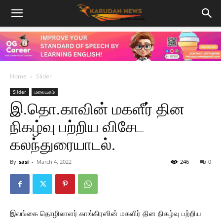
Home
Slider
Slider
மலையகம்
இ.தொ.காவின் மகளீர் தின
நிகழ்வு பற்றிய விசேட
கலந்துரையாடல்.
By
sasi
-
March 4, 2022
246
0
இலங்கை தொழிலாளர் காங்கிரஸின் மகளிர் தின நிகழ்வு பற்றிய