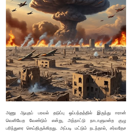
அணு ஆயுதப் பரவல் தடுப்பு ஒப்பந்தத்தில் இருந்து ஈரான்
வெளியேற வேண்டும் என்று, அந்நாட்டு நாடாளுமன்ற குழு
பரிந்துரை செய்திருக்கிறது. அப்படி மட்டும் நடந்தால், சர்வதேச