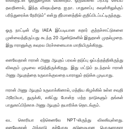
எங்களுடன் ஒத்துழைக்க வேண்டும். ஒருவேளை அப்படி செய்ய
தவறினால், இந்த விஷயத்தை ஐ.நா. பாதுகாப்பு கவுன்சிலுக்குப்
பரிந்துரைக்க நேரிடும்” என்று தீர்மானத்தில் குறிப்பிடப்பட்டிருந்தது.
ஒரு நாட்டின் மீது IAEA இப்படியான கறார் குற்றச்சாட்டுகளை
முன்வைத்திருப்பது கடந்த 20 ஆண்டுகளில் இதுதான் முதல்முறை.
இது ஈரானுக்கு கவுரவ பிரச்சனையாக மாறியிருக்கிறது.
எனவேதான் ஈரான் அணு ஆயுதப் பரவல் தடுப்பு ஒப்பந்தத்திலிருந்து
விலகும் முடிவை எடுத்திருக்கிறது. இது மட்டும் நடந்தால் ஈரான்
அணு ஆயுதத்தை உருவாக்குவதை யாராலும் தடுக்க முடியாது.
ஈரான் அணு ஆயுதம் உருவாக்கினால், மத்திய கிழக்கில் உள்ள சவுதி
அரேபியா, துருக்கி, எகிப்து போன்ற மற்ற நாடுகளும் தங்கள்
பாதுகாப்பிற்காக அணு ஆயுதம் தயாரிக்க தொடங்கும்.
வட கொரியா ஏற்கெனவே NPT-லிருந்து விலகியுள்ளது.
எனவேதான் அந்நாடு தற்போது கடுமையான பொருளாதார