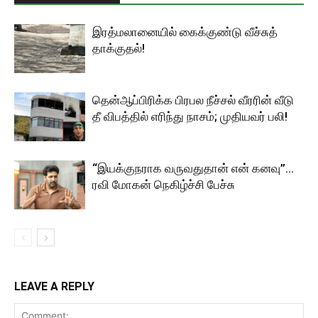
இரத்மலானையில் கைக்குண்டு வீச்சுத்
தாக்குதல்!
தென்ஆப்பிரிக்க பிரபல நீச்சல் வீரரின் வீடு
தீ விபத்தில் எரிந்து நாசம்; முதியவர் பலி!
“இயக்குநராக வருவதுதான் என் கனவு”…
ரவி மோகன் நெகிழ்ச்சி பேச்சு
LEAVE A REPLY