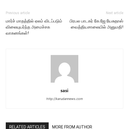
Previous article
Next article
மார்ச் மாதத்தில் ஏலம் விடப்படும்
பிரபல பாடகர் கே.ஜே.யேசுதாஸ்
விலையுயர்ந்த அமைச்சக
வைத்தியசாலையில் அனுமதி!
வாகனங்கள்!
sasi
http://karudannews.com
RELATED ARTICLES
MORE FROM AUTHOR