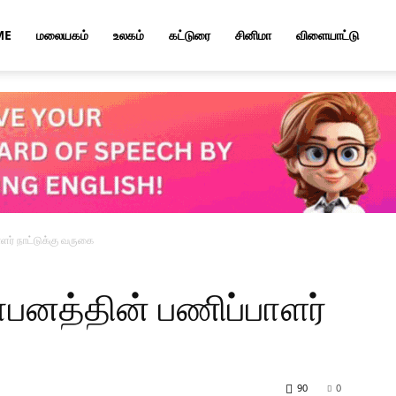
ME
மலையகம்
உலகம்
கட்டுரை
சினிமா
விளையாட்டு
ளர் நாட்டுக்கு வருகை
ாபனத்தின் பணிப்பாளர்
90
0