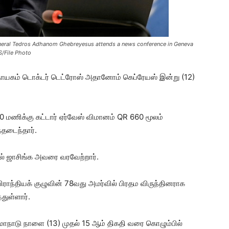
neral Tedros Adhanom Ghebreyesus attends a news conference in Geneva
S/File Photo
நாயகம் டொக்டர் டெட்ரோஸ் அதானோம் கெப்ரேயஸ் இன்று (12)
 மணிக்கு கட்டார் ஏர்வேஸ் விமானம் QR 660 மூலம்
தடைந்தார்.
் ஜாசிங்க அவரை வரவேற்றார்.
ராந்தியக் குழுவின் 78வது அமர்வில் பிரதம விருந்தினராக
துள்ளார்.
 மாநாடு நாளை (13) முதல் 15 ஆம் திகதி வரை கொழும்பில்