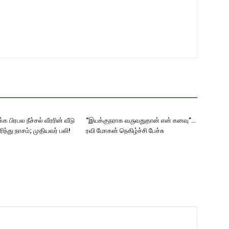
க பிரபல நீச்சல் வீரரின் வீடு
“இயக்குநராக வருவதுதான் என் கனவு”…
எரிந்து நாசம்; முதியவர் பலி!
ரவி மோகன் நெகிழ்ச்சி பேச்சு