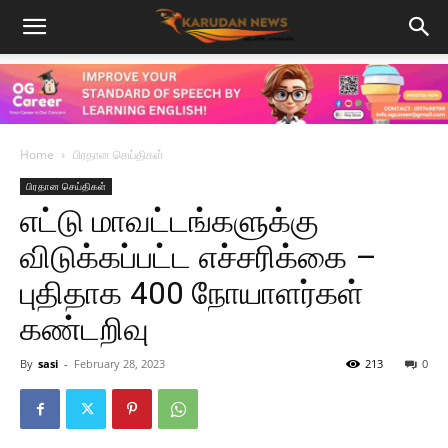
Home
பிரதான செய்திகள்
பிரதான செய்திகள்
எட்டு மாவட்டங்களுக்கு
விடுக்கப்பட்ட எச்சரிக்கை –
புதிதாக 400 நோயாளர்கள்
கண்டறிவு
By
sasi
-
February 28, 2023
213
0