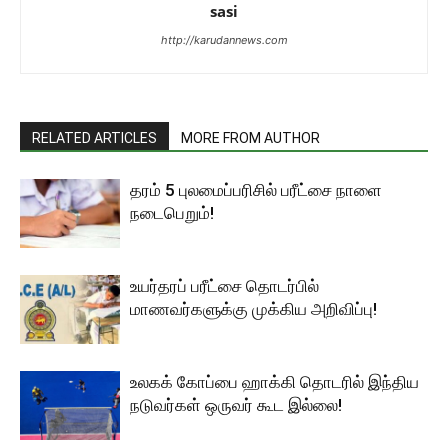
sasi
http://karudannews.com
RELATED ARTICLES
MORE FROM AUTHOR
தரம் 5 புலமைப்பரிசில் பரீட்சை நாளை
நடைபெறும்!
உயர்தரப் பரீட்சை தொடர்பில்
மாணவர்களுக்கு முக்கிய அறிவிப்பு!
உலகக் கோப்பை ஹாக்கி தொடரில் இந்திய
நடுவர்கள் ஒருவர் கூட இல்லை!