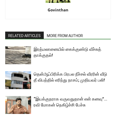
Govinthan
RELATED ARTICLES
MORE FROM AUTHOR
இரத்மலானையில் கைக்குண்டு வீச்சுத்
தாக்குதல்!
தென்ஆப்பிரிக்க பிரபல நீச்சல் வீரரின் வீடு
தீ விபத்தில் எரிந்து நாசம்; முதியவர் பலி!
“இயக்குநராக வருவதுதான் என் கனவு”…
ரவி மோகன் நெகிழ்ச்சி பேச்சு