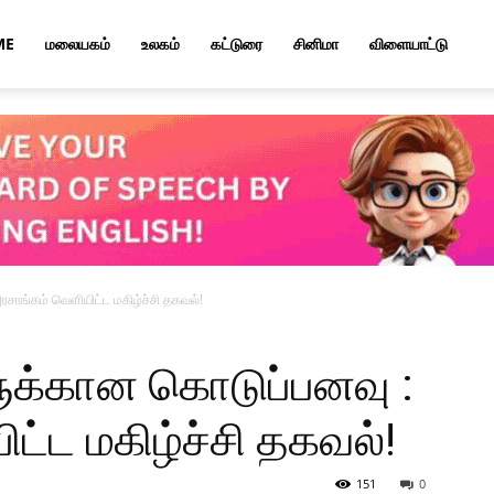
ME
மலையகம்
உலகம்
கட்டுரை
சினிமா
விளையாட்டு
சாங்கம் வெளியிட்ட மகிழ்ச்சி தகவல்!
ுக்கான கொடுப்பனவு :
ட்ட மகிழ்ச்சி தகவல்!
151
0