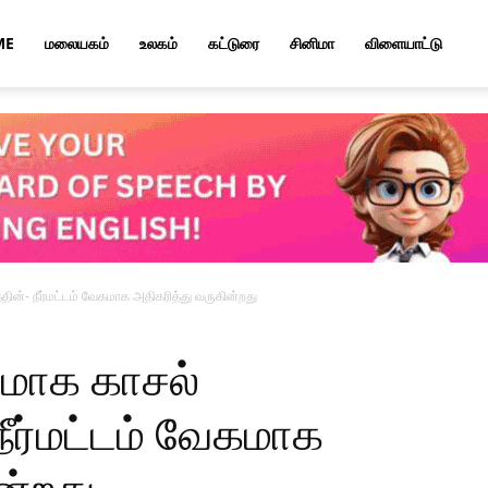
ME
மலையகம்
உலகம்
கட்டுரை
சினிமா
விளையாட்டு
தின்- நீர்மட்டம் வேகமாக அதிகரித்து வருகின்றது
மாக காசல்
 நீர்மட்டம் வேகமாக