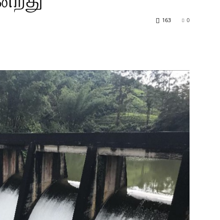
ன்றது
163
0