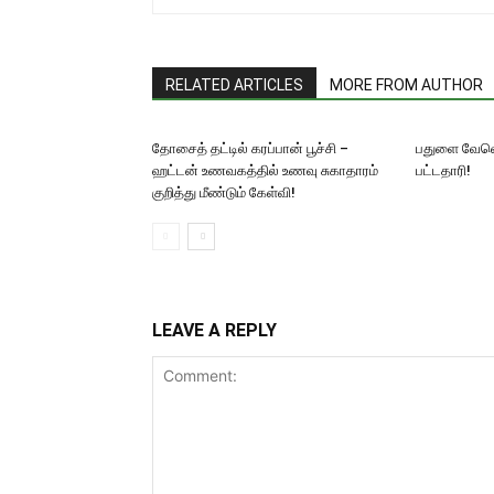
RELATED ARTICLES
MORE FROM AUTHOR
தோசைத் தட்டில் கரப்பான் பூச்சி –
பதுளை வேவெ
ஹட்டன் உணவகத்தில் உணவு சுகாதாரம்
பட்டதாரி!
குறித்து மீண்டும் கேள்வி!
LEAVE A REPLY