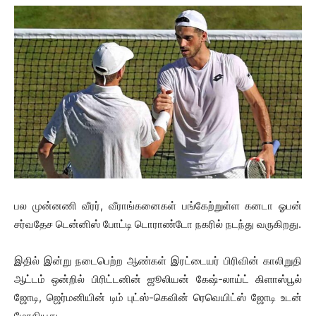
பல முன்னணி வீரர், வீராங்கனைகள் பங்கேற்றுள்ள கனடா ஓபன்
சர்வதேச டென்னிஸ் போட்டி டொராண்டோ நகரில் நடந்து வருகிறது.
இதில் இன்று நடைபெற்ற ஆண்கள் இரட்டையர் பிரிவின் காலிறுதி
ஆட்டம் ஒன்றில் பிரிட்டனின் ஜூலியன் கேஷ்-லாய்ட் கிளாஸ்பூல்
ஜோடி, ஜெர்மனியின் டிம் புட்ஸ்-கெவின் ரெவெயிட்ஸ் ஜோடி உடன்
மோதியது.