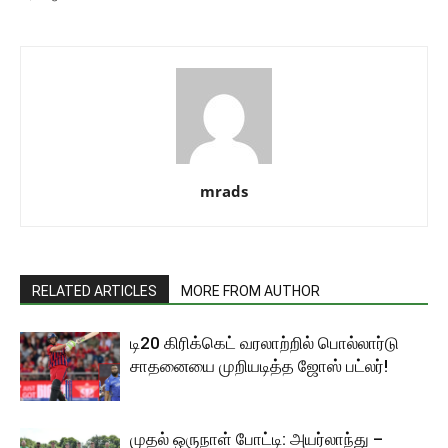
mrads
RELATED ARTICLES
MORE FROM AUTHOR
டி20 கிரிக்கெட் வரலாற்றில் பொல்லார்டு
சாதனையை முறியடித்த ஜோஸ் பட்லர்!
முதல் ஒருநாள் போட்டி: அயர்லாந்து –