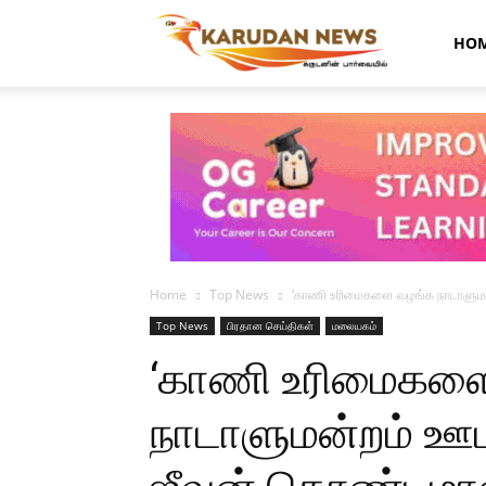
Karudan
HO
News
Home
Top News
‘காணி உரிமைகளை வழங்க நாடாளுமன
Top News
பிரதான செய்திகள்
மலையகம்
‘காணி உரிமைகள
நாடாளுமன்றம் ஊட