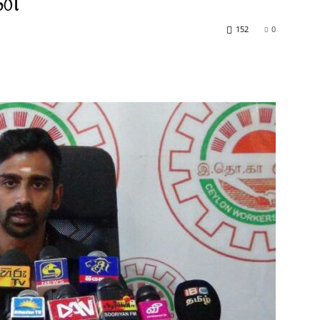
ன்
152
0