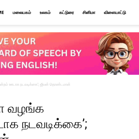
ME
மலையகம்
உலகம்
கட்டுரை
சினிமா
விளையாட்டு
்றம் ஊடாக நடவடிக்கை’; ஜீவன் தொண்டமான்
ை வழங்க
ாக நடவடிக்கை’;