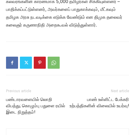
கலவரங்களின் காரணமாக 5,000 தமிழர்கள் சிக்கியுள்ளனர் –
பாதிக்கப்பட்டுள்ளனர், அவர்களைப் பாதுகாக்கவும், மீட்கவும்
தமிழக அரசு நடவடிக்கை எடுக்க வேண்டும் என திமுக தலைவர்
கலைஞர் கருணாநிதி அறைகூவல் விடுத்துள்ளார்.
Previous article
Next article
பண்டாரவளையில் லொறி
பாண் உள்ளிட்ட பேக்கரி
விபத்து; கொழும்பு பதுளை ரயில்
உற்பத்திகளின் விலையில் உயர்வு!
இடை நிறுத்தம்!