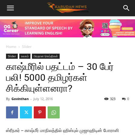
Home
Slider
Slider
உலகம்
பிரதான செய்திகள்
காஷ்மீரில் பதட்டம் – 30 பேர்
பலி! 5000 தமிழர்கள்
சிக்கியுள்ளனரா?
By
Govinthan
-
July 12, 2016
323
0
ஸ்ரீநகர் – காஷ்மீர் மாநிலத்தில் ஹிஸ்புல் முஜாஹிடின் போராளி