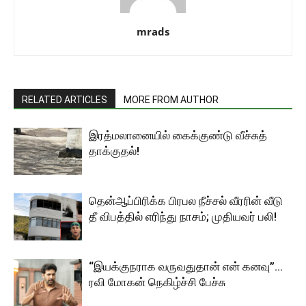
mrads
RELATED ARTICLES
MORE FROM AUTHOR
இரத்மலானையில் கைக்குண்டு வீச்சுத்
தாக்குதல்!
தென்ஆப்பிரிக்க பிரபல நீச்சல் வீரரின் வீடு
தீ விபத்தில் எரிந்து நாசம்; முதியவர் பலி!
“இயக்குநராக வருவதுதான் என் கனவு”…
ரவி மோகன் நெகிழ்ச்சி பேச்சு