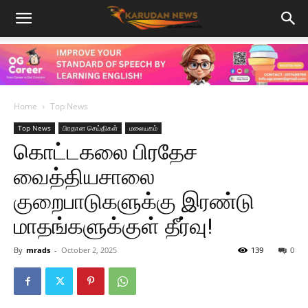
Home
Top News
Top News
பிரதான செய்திகள்
மலையகம்
கொட்டகலை பிரதேச
வைத்தியசாலை
குறைபாடுகளுக்கு இரண்டு
மாதங்களுக்குள் தீர்வு!
By
mrads
-
October 2, 2025
139
0