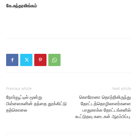
கே.சுந்தரலிங்கம்
Previous article
Next article
நோர்வூட்டில் மூன்று
கொரோனா தொற்றிலிருந்து
பிள்ளைகளின் தந்தை தூக்கிட்டு
தோட்டத்தொழிலாளர்களை
தற்கொலை
பாதுகாக்க தோட்டங்களில்
கூட்டுறவு கடைகள் ஆரம்பிப்பு.