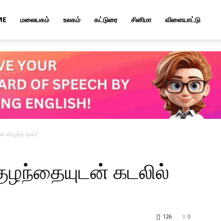
ME
மலையகம்
உலகம்
கட்டுரை
சினிமா
விளையாட்டு
் விழுந்த தாய்!
ுழந்தையுடன் கடலில்
126
0