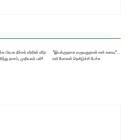
க பிரபல நீச்சல் வீரரின் வீடு
“இயக்குநராக வருவதுதான் என் கனவு”…
எரிந்து நாசம்; முதியவர் பலி!
ரவி மோகன் நெகிழ்ச்சி பேச்சு