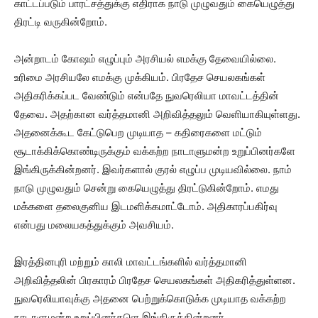
காட்டப்படும் பாரட்சத்துக்கு எதிராக நாடு முழுவதும் கையெழுத்து
திரட்டி வருகின்றோம்.
அன்றாடம் கோஷம் எழுப்பும் அரசியல் எமக்கு தேவையில்லை.
உரிமை அரசியலே எமக்கு முக்கியம். பிரதேச செயலகங்கள்
அதிகரிக்கப்பட வேண்டும் என்பதே நுவரெலியா மாவட்டத்தின்
தேவை. அதற்கான வர்த்தமானி அறிவித்தலும் வெளியாகியுள்ளது.
அதனைக்கூட கேட்டுபெற முடியாத – கதிரைகளை மட்டும்
சூடாக்கிக்கொண்டிருக்கும் வக்கற்ற நாடாளுமன்ற உறுப்பினர்களே
இங்கிருக்கின்றனர். இவர்களால் குரல் எழுப்ப முடியவில்லை. நாம்
நாடு முழுவதும் சென்று கையெழுத்து திரட்டுகின்றோம். எமது
மக்களை தலைகுனிய இடமளிக்கமாட்டோம். அதிகாரப்பகிர்வு
என்பது மலையகத்துக்கும் அவசியம்.
இரத்தினபுரி மற்றும் காலி மாவட்டங்களில் வர்த்தமானி
அறிவித்தலின் பிரகாரம் பிரதேச செயலகங்கள் அதிகரித்துள்ளன.
நுவரெலியாவுக்கு அதனை பெற்றுக்கொடுக்க முடியாத வக்கற்ற
நாடாளுமன்ற உறுப்பினர்களெ இங்கிருக்கின்றனர்.