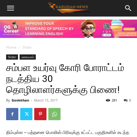
Home
Slider
Slider
மலையகம்
சம்பள உயர்வு கோரி போராட்டம்
நடத்திய 30
தொழிலாளர்களுக்கு பிணை!
By
Govinthan
-
March 15, 2017
281
0
திம்புள்ள – பத்தனை பொலிஸ் பிரிவுக்கு உட்பட்ட பகுதிகளில் கடந்த