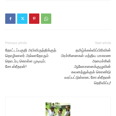
Previous article
Next article
தோட்டப்பகுதி அபிவிருத்திக்குத்
தமிழ்க்கல்விப்பிரிவின்
தொழிலாளர் அல்லாதோரும்
பிரச்சினைகள் மத்திய மாகாண
தொடர்பு கொள்ள முடியும்;
அமைச்சின்
சோ.ஸ்ரீதரன்!
ஆலோசனைக்குழுவின்
கவனத்துக்குக் கொண்டு
வரப்பட்டுள்ளன; சோ.ஸ்ரீதரன்
தெரிவிப்பு!