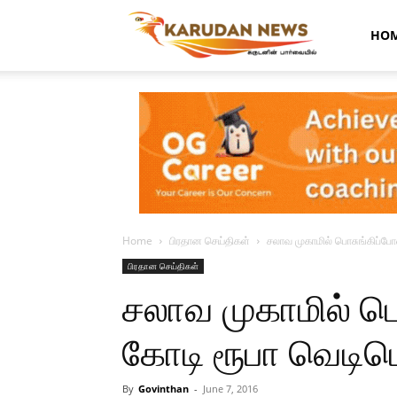
Karudan
HO
News
Home
பிரதான செய்திகள்
சலாவ முகாமில் பொசுங்கிப்போ
பிரதான செய்திகள்
சலாவ முகாமில் ப
கோடி ரூபா வெடிப
By
Govinthan
-
June 7, 2016