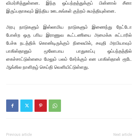
விமர்சித்துள்ளன. இந்த ஒப்பந்தத்துக்குப் பின்னால் சீனா
இருப்பதாகவும் இந்திய ஊடகங்கள் குற்றம் சுமத்தியுள்ளன.
அரபு நாடுகளும் இஸ்லாமிய நாடுகளும் இணைந்து நேட்டோ
போன்ற ஒரு பாிய இராணுவ கூட்டணியை அமைக்க கட்டாரில்
பேச்சு நடத்திக் கொண்டிருக்கும் நிலையில், சவுதி அரபியாவும்
பாகிஸ்தானும் மூலோபாய பாதுகாப்பு ஒப்பந்தத்தில்
கைச்சாட்டுள்ளமை மேலும் பலம் சேர்க்கும் என பாகிஸ்தான் ரூடே
ஆங்கில நாளிதழ் செய்தி வெளியிட்டுள்ளது.
Previous article
Next article