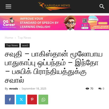
Home
Top News
Top News
உலகம்
சவுதி – பாகிஸ்தான் மூலோபாய
பாதுகாப்பு ஒப்பந்தம் – இந்தோ
– பசுபிக் பிராந்தியத்துக்கு
சவால்
By
mrads
-
September 18, 2025
70
0