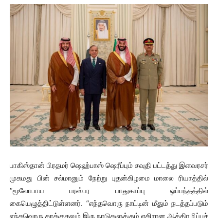
பாகிஸ்தான் பிரதமர் ஷெஹ்பாஸ் ஷெரீப்பும் சவுதி பட்டத்து இளவரசர்
முகமது பின் சல்மானும் நேற்று புதன்கிழமை மாலை ரியாத்தில்
“மூலோபாய பரஸ்பர பாதுகாப்பு ஒப்பந்தத்தில்
கையெழுத்திட்டுள்ளனர். “எந்தவொரு நாட்டின் மீதும் நடத்தப்படும்
எந்தவொரு தாக்குதலும் இரு நாடுகளுக்கும் எதிரான ஆக்கிரமிப்புச்