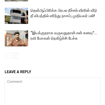
தென்ஆப்பிரிக்க பிரபல நீச்சல் வீரரின் வீடு
தீ விபத்தில் எரிந்து நாசம்; முதியவர் பலி!
“இயக்குநராக வருவதுதான் என் கனவு”…
ரவி மோகன் நெகிழ்ச்சி பேச்சு
LEAVE A REPLY