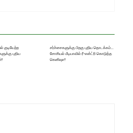
் குடியேற்ற
சர்ச்சைகளுக்கு பிறகு புதிய தொடக்கம்…
ளுக்கு புதிய
சோசியல் மீடியாவில் ரீ-என்ட்ரி கொடுத்த
்!
கெனிஷா!