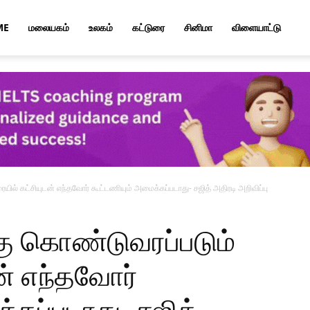
ME
மலையகம்
உலகம்
கட்டுரை
சினிமா
விளையாட்டு
ரையில் கட்சியுடன் எந்தவோர் கூட்டணியும் அமைக்கப்படாது- சஜித் அதிரடி அறிவிப்பு
க்கு கொண்டுவரப்படும்
ன் எந்தவோர்