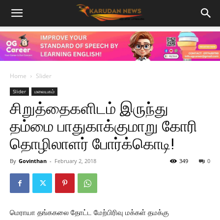
Home
Slider
Slider
மலையகம்
சிறுத்தைகளிடம் இருந்து
தம்மை பாதுகாக்குமாறு கோரி
தொழிலாளர் போர்க்கொடி!
By
Govinthan
-
February 2, 2018
349
0
மெராயா தங்ககலை தோட்ட மேற்பிரிவு மக்கள் தமக்கு