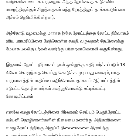
காடுகளின் ஊடாக வருவதால் அந்த தேயிலைத் காடுகளில்
மறைந்திருக்கும் சிறுத்தைகள் எந்த நேரத்திலும் தாக்ககூடும் என
அச்சம் தெரிவிக்கின்றனர்.
அத்தோடு வழமைக்கு மாறாக இந்த தோட்டத்தை தோட்ட நிர்வாகம்
உரிய பராமரிப்பினை மேற்கொள்ள தவறி வருவதால் தேயிலைக்கு
மேலாக பலவித புற்கள் வளர்ந்து பற்றைகாடுகலாகி வருகின்றது.
இதனால் தோட்ட நிர்வாகம் நாள் ஒன்றுக்கு எதிர்பார்க்கப்படும் 18
கிலோ கொழுந்தை கொய்து கொடுக்க முடியாது எனவும், மாத
வருமானத்தில் பாதிப்பை எதிர்கொள்வதாகவும் ஆர்பாட்டத்தில்
ஈடுபட்ட தொழிலாளர்கள் கலந்துகொண்டு சுட்டிக்காட்டி
கோஷமிட்டனர்.
எனவே எமது தோட்டத்தினை நிர்வாகம் செய்யும் பெருந்தோட்ட
கம்பனி தொழிலாளர்களின் நிலையை உணர்ந்து அதிகாரிகளை
எமது தோட்டத்திற்கு அனுப்பி நிலைமைகளை ஆராய்ந்து
நடவடிக்கை எடுக்க வேண்டும் எனவும் கோரிக்கையை