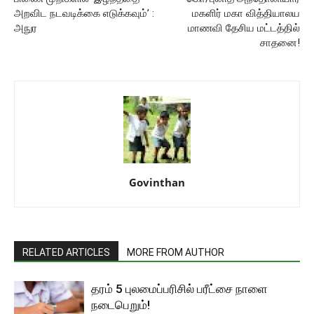
அறவிட நடவடிக்கை எடுக்கவும்’ :
மகளிர் மகா வித்தியாலய
அநுர
மாணவி தேசிய மட்டத்தில்
சாதனை!
Govinthan
RELATED ARTICLES
MORE FROM AUTHOR
தரம் 5 புலமைப்பரிசில் பரீட்சை நாளை
நடைபெறும்!