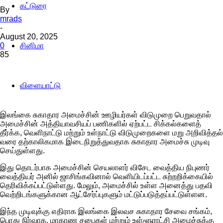
கட்டுரை
By
mrads
-
August 20, 2025
0
சினிமா
85
விளையாட்டு
இலங்கை சுகாதார அமைச்சின் ஊழியர்கள் விடுமுறை பெறுவதால்
அமைச்சின் அத்தியாவசியப் பணிகளில் ஏற்பட்ட சிக்கல்களைத்
தீர்க்க, வெளிநாட்டு மற்றும் உள்நாட்டு விடுமுறைகளை மறு அறிவித்தல்
வரை தற்காலிகமாக இடைநிறுத்துவதாக சுகாதார அமைச்சு முடிவு
செய்துள்ளது.
இது தொடர்பாக அமைச்சின் செயலாளர் விசேட வைத்திய நிபுணர்
வைத்தியர் அனில் ஜாசிங்கவினால் வெளியிடப்பட்ட சுற்றறிக்கையில்
தெரிவிக்கப்பட்டுள்ளது. மேலும், அமைச்சில் உள்ள அனைத்து பதவி
வெற்றிடங்களுக்கான ஆட்சேர்ப்புகளும் மட்டுப்படுத்தப்பட்டுள்ளன.
இந்த முடிவுக்கு எதிராக இலங்கை இலவச சுகாதார சேவை சங்கம்,
பொது நிர்வாக, மாகாண சபைகள் மற்றும் உள்ளூராட்சி அமைச்சுக்கு