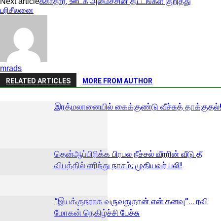
Next article
சுகாதார, ஊடக அமைச்சின் திட்டங்கள் குறித்து
பரிசீலனை
mrads
RELATED ARTICLES
MORE FROM AUTHOR
இரத்மலானையில் கைக்குண்டு வீச்சுத் தாக்குதல்
தென்ஆப்பிரிக்க பிரபல நீச்சல் வீரரின் வீடு தீ
விபத்தில் எரிந்து நாசம்; முதியவர் பலி!
“இயக்குநராக வருவதுதான் என் கனவு”… ரவி
மோகன் நெகிழ்ச்சி பேச்சு