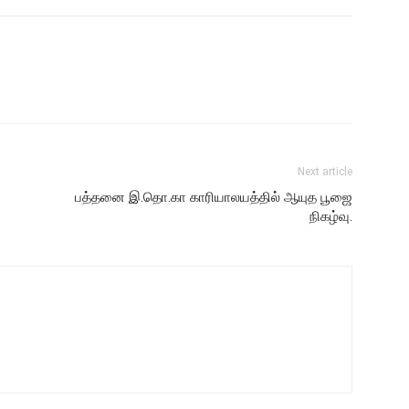
Next article
பத்தனை இ.தொ.கா காரியாலயத்தில் ஆயுத பூஜை
நிகழ்வு.