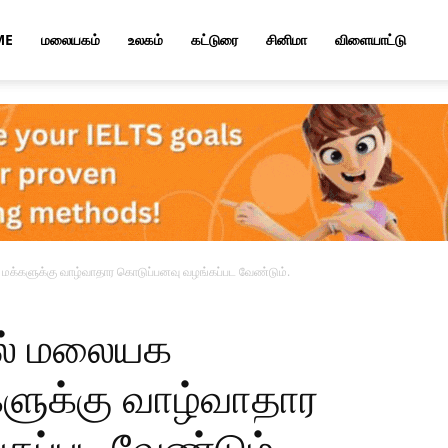
ME
மலையகம்
உலகம்
கட்டுரை
சினிமா
விளையாட்டு
ட மக்களுக்கு வாழ்வாதார கொடுப்பனவு வழங்கப்பட வேண்டும்.
ில் மலையக
களுக்கு வாழ்வாதார