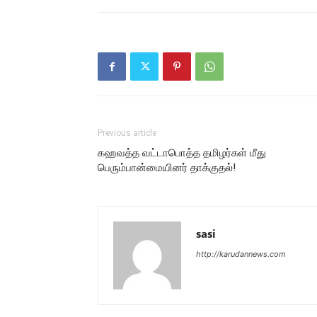
Previous article
கஹவத்த வட்டாபொத்த தமிழர்கள் மீது
பெரும்பான்மையினர் தாக்குதல்!
sasi
http://karudannews.com