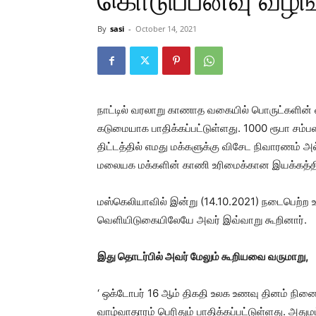
கொடுப்பனவு வழங்
By
sasi
-
October 14, 2021
நாட்டில் வரலாறு காணாத வகையில் பொருட்களின்
கடுமையாக பாதிக்கப்பட்டுள்ளது. 1000 ரூபா சம்
திட்டத்தில் எமது மக்களுக்கு விசேட நிவாரணம் 
மலையக மக்களின் காணி உரிமைக்கான இயக்கத்தின் 
மஸ்கெலியாவில் இன்று (14.10.2021) நடைபெற்ற ஊ
வெளியிடுகையிலேயே அவர் இவ்வாறு கூறினார்.
இது தொடர்பில் அவர் மேலும் கூறியவை வருமாறு,
‘ ஒக்டோபர் 16 ஆம் திகதி உலக உணவு தினம் நினைவ
வாழ்வாதாரம் பெரிதும் பாதிக்கப்பட்டுள்ளது. அத