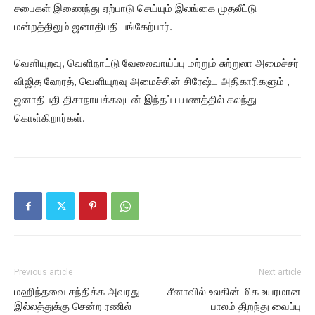
சபைகள் இணைந்து ஏற்பாடு செய்யும் இலங்கை முதலீட்டு
மன்றத்திலும் ஜனாதிபதி பங்கேற்பார்.
வெளியுறவு, வெளிநாட்டு வேலைவாய்ப்பு மற்றும் சுற்றுலா அமைச்சர்
விஜித ஹேரத், வெளியுறவு அமைச்சின் சிரேஷ்ட அதிகாரிகளும் ,
ஜனாதிபதி திசாநாயக்கவுடன் இந்தப் பயணத்தில் கலந்து
கொள்கிறார்கள்.
Previous article
Next article
மஹிந்தவை சந்திக்க அவரது
சீனாவில் உலகின் மிக உயரமான
இல்லத்துக்கு சென்ற ரணில்
பாலம் திறந்து வைப்பு