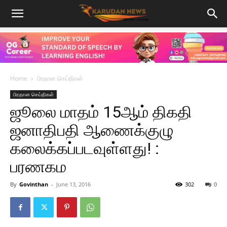
Home
பிரதான செய்திகள்
பிரதான செய்திகள்
ஜூலை மாதம் 15ஆம் திகதி
ஜனாதிபதி ஆணைக்குழு
கலைக்கப்படவுள்ளது! :
பரணகம
By
Govinthan
-
June 13, 2016
302
0