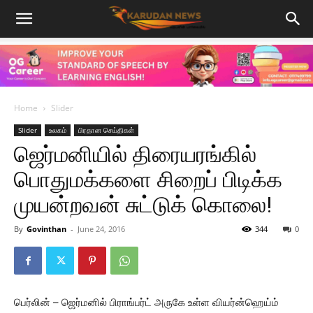
Home
Slider
Slider
உலகம்
பிரதான செய்திகள்
ஜெர்மனியில் திரையரங்கில்
பொதுமக்களை சிறைப் பிடிக்க
முயன்றவன் சுட்டுக் கொலை!
By
Govinthan
-
June 24, 2016
344
0
பெர்லின் – ஜெர்மனில் பிராங்பர்ட் அருகே உள்ள வியர்ன்ஹெய்ம்