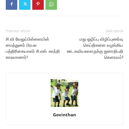
Previous article
Next article
சி.வி வேலுப்பிள்ளையின்
மது ஒழிப்பு விழிப்புணர்வு
மைத்துனர் பிரபல
செய்திகளை வழங்கிய
பத்திரிகையாளர் சி.எஸ். காந்தி
ஊடகவியலாளருக்கு ஜனாதிபதி
காலமானார்!
கௌரவம்!
Govinthan