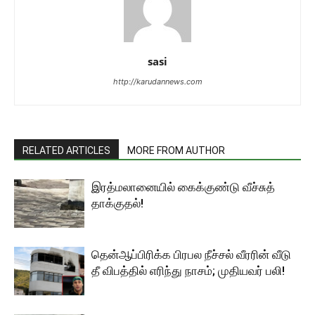
sasi
http://karudannews.com
RELATED ARTICLES
MORE FROM AUTHOR
இரத்மலானையில் கைக்குண்டு வீச்சுத்
தாக்குதல்!
தென்ஆப்பிரிக்க பிரபல நீச்சல் வீரரின் வீடு
தீ விபத்தில் எரிந்து நாசம்; முதியவர் பலி!