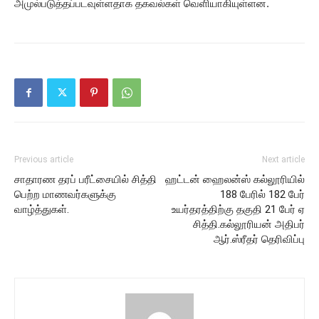
அமுல்படுத்தப்படவுள்ளதாக தகவல்கள் வெளியாகியுள்ளன.
Previous article
Next article
சாதாரண தரப் பரீட்சையில் சித்தி
ஹட்டன் ஹைலன்ஸ் கல்லூரியில்
பெற்ற மாணவர்களுக்கு
188 பேரில் 182 பேர்
வாழ்த்துகள்.
உயர்தரத்திற்கு தகுதி 21 பேர் ஏ
சித்தி.கல்லூரியன் அதிபர்
ஆர்.ஸ்ரீதர் தெரிவிப்பு