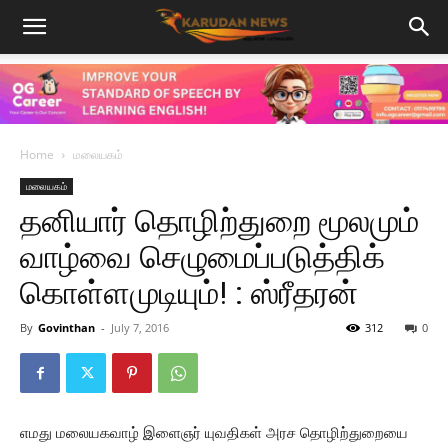
Home
மலையகம்
மலையகம்
தனியார் தொழிற்துறை மூலமும்
வாழ்வை செழுமைப்படுத்திக்
கொள்ளமுடியும்! : ஸ்ரீதரன்
By
Govinthan
-
July 7, 2016
312
0
எமது மலையகவாழ் இளைஞர் யுவதிகள் அரச தொழிற்துறையை