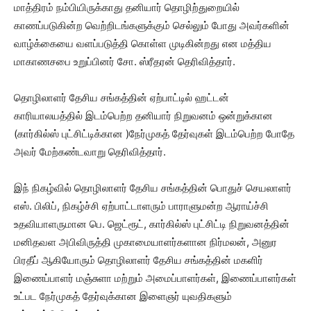
மாத்திரம் நம்பியிருக்காது தனியார் தொழிற்துறையில்
காணப்படுகின்ற வெற்றிடங்களுக்கும் செல்லும் போது அவர்களின்
வாழ்க்கையை வளப்படுத்தி கொள்ள முடிகின்றது என மத்திய
மாகாணசபை உறுப்பினர் சோ. ஸ்ரீதரன் தெரிவித்தார்.
தொழிலாளர் தேசிய சங்கத்தின் ஏற்பாட்டில் ஹட்டன்
காரியாலயத்தில் இடம்பெற்ற தனியார் நிறுவனம் ஒன்றுக்கான
(கார்கில்ஸ் புட்சிட்டிக்கான )நேர்முகத் தேர்வுகள் இடம்பெற்ற போதே
அவர் மேற்கண்டவாறு தெரிவித்தார்.
இந் நிகழ்வில் தொழிலாளர் தேசிய சங்கத்தின் பொதுச் செயலாளர்
எஸ். பிலிப், நிகழ்ச்சி ஏற்பாட்டாளரும் பாராளுமன்ற ஆராய்ச்சி
உதவியாளருமான பெ. ஜெட்ரூட், கார்கில்ஸ் புட்சிட்டி நிறுவனத்தின்
மனிதவள அபிவிருத்தி முகாமையாளர்களான நிர்மலன், அனுர
பிரதீப் ஆகியோரும் தொழிலாளர் தேசிய சங்கத்தின் மகளிர்
இணைப்பாளர் மஞ்சுளா மற்றும் அமைப்பாளர்கள், இணைப்பாளர்கள்
உட்பட நேர்முகத் தேர்வுக்கான இளைஞர் யுவதிகளும்