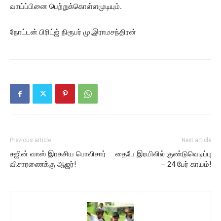
வாய்ப்பினை பெற்றுக்கொள்ளமுடியும்.
நோட்டன் பிரிட்ஜ் நிரூபர் மு.இராமசந்திரன்
Previous article
Next article
சஜின் வாஸ் இரகசிய பொலிசார்
தைபே இரயிலில் குண்டுவெடிப்பு
விசாரணைக்கு ஆஜர்!
– 24 பேர் காயம்!