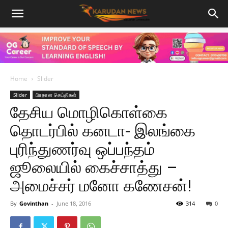
Home
Slider
Slider
பிரதான செய்திகள்
தேசிய மொழிகொள்கை
தொடர்பில் கனடா- இலங்கை
புரிந்துணர்வு ஒப்பந்தம்
ஜூலையில் கைச்சாத்து –
அமைச்சர் மனோ கணேசன்!
By
Govinthan
-
June 18, 2016
314
0