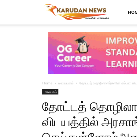
Karudan
HO
News
Home
மலையகம்
தோட்டத் தொழிலாளர்களின் சம்பள விட
மலையகம்
தோட்டத் தொழிலா
விடயத்தில் அரசா