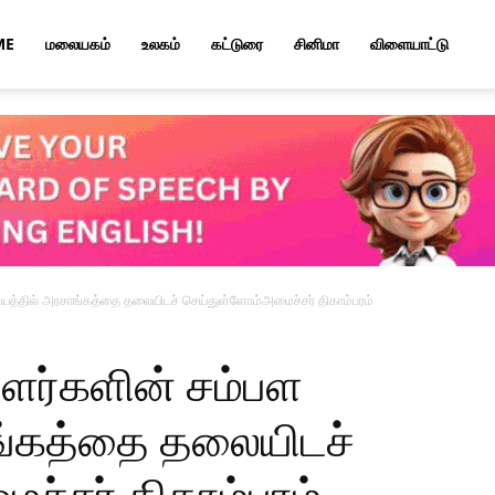
ME
மலையகம்
உலகம்
கட்டுரை
சினிமா
விளையாட்டு
யத்தில் அரசாங்கத்தை தலையிடச் செய்துள்ளோம்அமைச்சர் திகாம்பரம்
ளர்களின் சம்பள
ங்கத்தை தலையிடச்