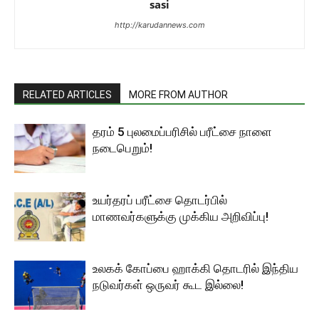
sasi
http://karudannews.com
RELATED ARTICLES
MORE FROM AUTHOR
தரம் 5 புலமைப்பரிசில் பரீட்சை நாளை
நடைபெறும்!
உயர்தரப் பரீட்சை தொடர்பில்
மாணவர்களுக்கு முக்கிய அறிவிப்பு!
உலகக் கோப்பை ஹாக்கி தொடரில் இந்திய
நடுவர்கள் ஒருவர் கூட இல்லை!