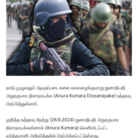
நாடு முழுவதும் ஆயுதப்படைகளை வரவழைக்குமாறு ஜனாதிபதி
அநுரகுமார திசாநாயக்க (Anura Kumara Dissanayake) உத்தரவு
பிறப்பித்துள்ளார்.
குறித்த உத்தரவு நேற்று (26.9.2024) ஜனாதிபதி அநுரகுமார
திசாநாயக்கவினால் (Anura Kumara) வெளியிடப்பட்ட
வர்த்தமானி அறிவித்தலில் பிறப்பிக்கப்பட்டுள்ளது.