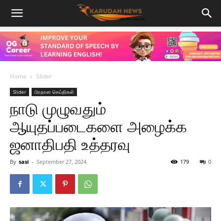
Home
Slider
Slider
பிரதான செய்திகள்
நாடு முழுவதும்
ஆயுதப்படைகளை அழைக்க
ஜனாதிபதி உத்தரவு
By
sasi
-
September 27, 2024
179
0