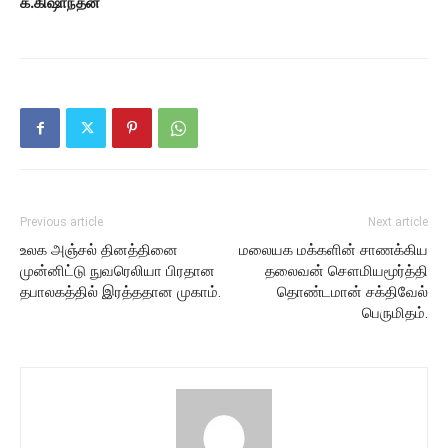
க.கிஷாந்தன்
Previous article
Next article
உலக அஞ்சல் தினத்தினை
மலையக மக்களின் சாணக்கிய
முன்னிட்டு நுவரெலியா பிரதான
தலைவன் சௌமியமூர்த்தி
தபாலகத்தில் இரத்ததான முகாம்.
தொண்டமான் சக்திவேல்
பெருமிதம்.