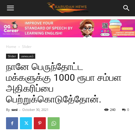
Home
Slider
Slider
மலையகம்
நானே பெருந்தோட்ட
மக்களுக்கு 1000 ரூபா சம்பள
அதிகரிப்பை
பெற்றுக்கொடுதே்தோன்.
By
sasi
-
October 30, 2021
240
0