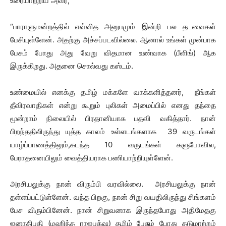
உரையாற்றிய அவர்,
“பாராளுமன்றத்தில் எவ்வித அனுபமும் இன்றி பல தடவைகள்
பேசியுள்ளேன். அதற்கு அச்சப்படவில்லை. ஆனால் உங்கள் முன்பாக
பேசும் போது அது வேறு விதமான உண்வாக (பீளிங்) ஆக
இருக்கிறது. அதனை சொல்வது கஸ்டம்.
உண்மையில் எனக்கு தமிழ் மக்களே வாக்களித்தனர், நீங்கள்
தீவிரவாதிகள் என்று கூறும் புலிகள் அமைப்பில் எனது தந்தை
மூன்றாம் நிலையில் பிரதானியாக பதவி வகித்தார். நான்
பிறந்ததிலிருந்து யுத்த காலம் உள்ளடங்களாக 39 வருடங்கள்
யாழ்ப்பாணத்திலும்,கடந்த 10 வருடங்கள் களுபோவில,
பேராதனையிலும் வைத்தியராக பணியாற்றியுள்ளேன்.
அரசியலுக்கு நான் விரும்பி வரவில்லை. அரசியலுக்கு நான்
தள்ளப்பட்டுள்ளேன். வந்த பிறகு, நான் சிறு வயதிலிருந்து சிங்களம்
பேச விரும்பினேன். நான் சிறுவனாக இருந்தபோது அதிமேதகு
ஜனாதிபதி (மஹிந்த ராஜபக்‌ஷ) தமிழ் பேசும் போது தடுமாற்றம்