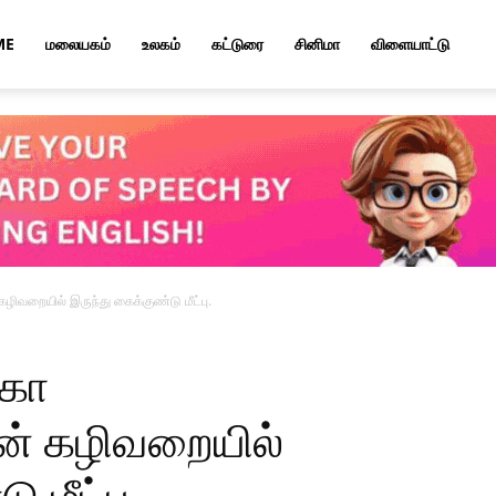
ME
மலையகம்
உலகம்
கட்டுரை
சினிமா
விளையாட்டு
ழிவறையில் இருந்து கைக்குண்டு மீட்பு.
்கா
் கழிவறையில்