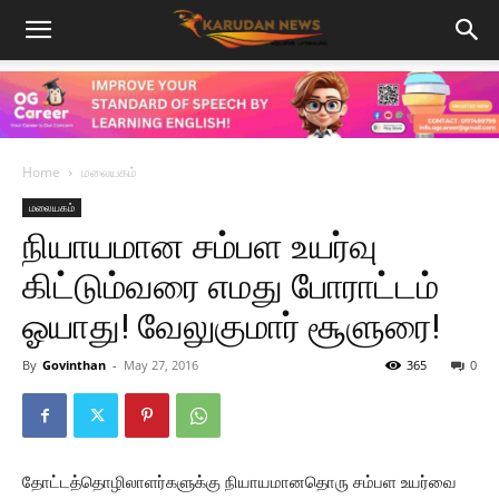
Home
மலையகம்
மலையகம்
நியாயமான சம்பள உயர்வு
கிட்டும்வரை எமது போராட்டம்
ஓயாது! வேலுகுமார் சூளுரை!
By
Govinthan
-
May 27, 2016
365
0
தோட்டத்தொழிலாளர்களுக்கு நியாயமானதொரு சம்பள உயர்வை