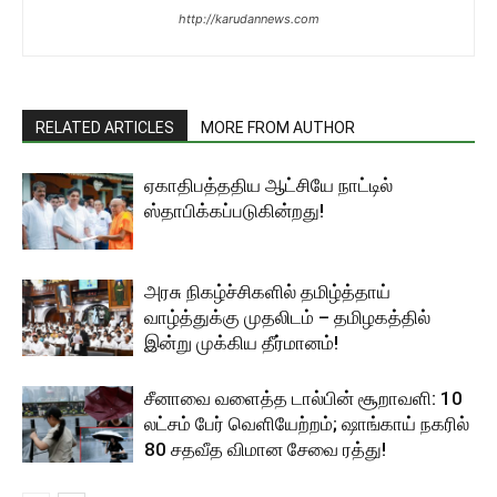
http://karudannews.com
RELATED ARTICLES
MORE FROM AUTHOR
ஏகாதிபத்ததிய ஆட்சியே நாட்டில்
ஸ்தாபிக்கப்படுகின்றது!
அரசு நிகழ்ச்சிகளில் தமிழ்த்தாய்
வாழ்த்துக்கு முதலிடம் – தமிழகத்தில்
இன்று முக்கிய தீர்மானம்!
சீனாவை வளைத்த டால்பின் சூறாவளி: 10
லட்சம் பேர் வெளியேற்றம்; ஷாங்காய் நகரில்
80 சதவீத விமான சேவை ரத்து!