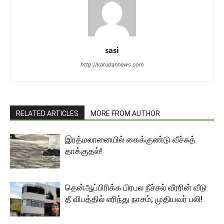
sasi
http://karudannews.com
RELATED ARTICLES
MORE FROM AUTHOR
இரத்மலானையில் கைக்குண்டு வீச்சுத்
தாக்குதல்!
தென்ஆப்பிரிக்க பிரபல நீச்சல் வீரரின் வீடு
தீ விபத்தில் எரிந்து நாசம்; முதியவர் பலி!