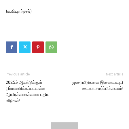
(க.கிஷாந்தன்)
Previous article
Next article
2025ம் ஆண்டுக்குள்
முறையீடுகளை இணையவழி
நிர்மாணிக்கப்படவுள்ள
ஊடாக சமர்ப்பிக்கலாம்!
ஆயிரக்கணக்கான புதிய
வீடுகள்!