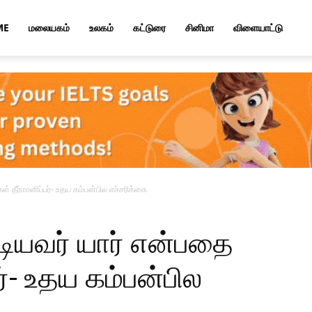
ME
மலையகம்
உலகம்
கட்டுரை
சினிமா
விளையாட்டு
 தீர்மானிப்பர்- உதய கம்பன்பில எச்சரிக்கை
ியவர் யார் என்பதை
ர்- உதய கம்பன்பில