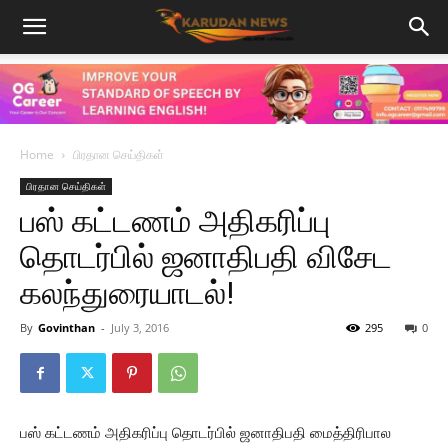
Home
பிரதான செய்திகள்
பிரதான செய்திகள்
பஸ் கட்டணம் அதிகரிப்பு
தொடர்பில் ஜனாதிபதி விசேட
கலந்துரையாடல்!
By
Govinthan
-
July 3, 2016
295
0
பஸ் கட்டணம் அதிகரிப்பு தொடர்பில் ஜனாதிபதி மைத்திரிபால