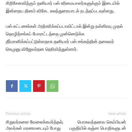
சிறிசேனவிற்கும் தனியார் பஸ் உரிமையாளர்களுக்கும் இடையில்
இன்றைய தினம் விசேட கலந்துரையாடல் நடத்தப்படவுள்ளது.
பஸ் கட்டணங்கள் அதிகரிக்கப்படாவிட்டால் இன்று நள்ளிரவு முதல்
தொழிற்சங்கப் போராட்டத்தை முன்னெடுக்க
தீர்மானிக்கப்பட்டுள்ளதாக தனியார் பஸ் சங்கத்தின் தலைவர்
கெமுனு விஜேவர்தன தெரிவித்துள்ளார்.
Previous article
Next article
சிறுவர்களை வேலைக்கமர்த்தல்,
பொகவந்தலாவ கெம்பியன்
அவர்கள் மரணமடையும் போது
பகுதியில் கஞ்சா பொதிகளுடன்