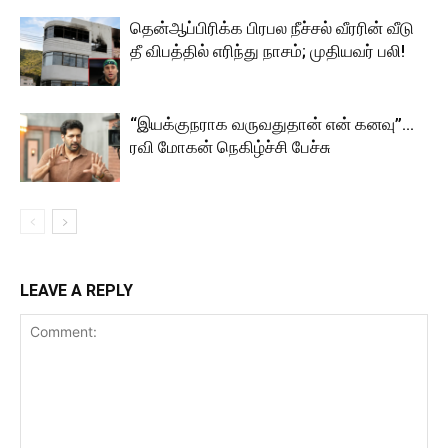
தென்ஆப்பிரிக்க பிரபல நீச்சல் வீரரின் வீடு
தீ விபத்தில் எரிந்து நாசம்; முதியவர் பலி!
“இயக்குநராக வருவதுதான் என் கனவு”…
ரவி மோகன் நெகிழ்ச்சி பேச்சு
LEAVE A REPLY