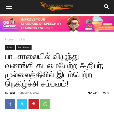
Home
Slider
Slider
Top News
பாடசாலையில் விழுந்து
வணங்கி கடமையேற்ற அதிபர்;
முல்லைத்தீவில் இடம்பெற்ற
நெகிழ்ச்சி சம்பவம்!
By
sasi
-
January 5, 2022
224
0